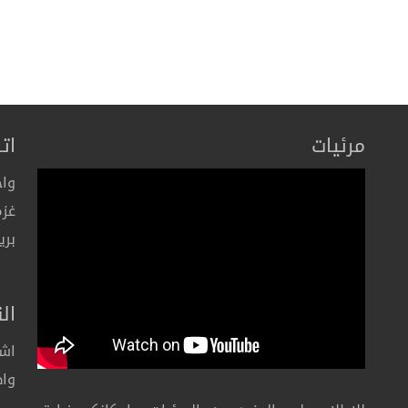
مرئيات
ات
واح
غزة
بري
ال
اشت
واط