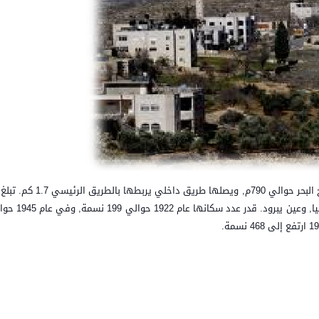
تقع الى الشمال الشرقي من مدينة رام الله, ترتفع عن سطح البحر حوالي 790م,