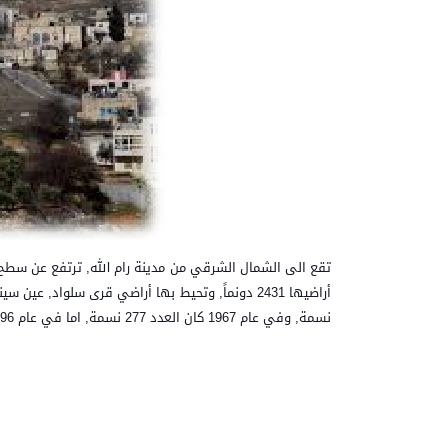
نسمة, وفي عام 1967 كان العدد 277 نسمة, اما في عام 1996 ارتفع إلى 468 نسمة.