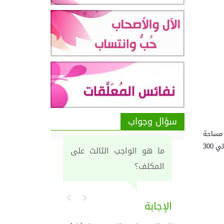
سؤال وجواب
 ويصلها طريق داخلي يربطها بالطريق الرئيسي 1.7 كم. تبلغ مساحة
أراضيها 2431 دونماً, وتحيط بها أراضي قرى سلواد, عين سينيا, وعين يبرود. قدر عدد سكانها عام 1922 حوالي 199 نسمة, وفي عام 1945 حوالي 300
ما هو الواجب الثالث على
المكلف؟
الإجابة