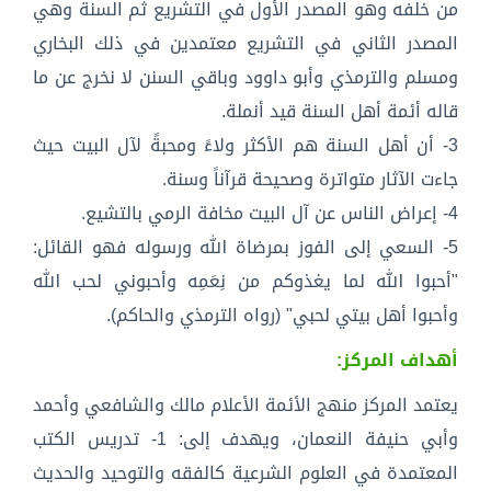
من خلفه وهو المصدر الأول في التشريع ثم السنة وهي
المصدر الثاني في التشريع معتمدين في ذلك البخاري
ومسلم والترمذي وأبو داوود وباقي السنن لا نخرج عن ما
قاله أئمة أهل السنة قيد أنملة.
3- أن أهل السنة هم الأكثر ولاءً ومحبةً لآل البيت حيث
جاءت الآثار متواترة وصحيحة قرآناً وسنة.
4- إعراض الناس عن آل البيت مخافة الرمي بالتشيع.
5- السعي إلى الفوز بمرضاة الله ورسوله فهو القائل:
"أحبوا الله لما يغذوكم من نِعَمِه وأحبوني لحب الله
وأحبوا أهل بيتي لحبي" (رواه الترمذي والحاكم).
أهداف المركز:
يعتمد المركز منهج الأئمة الأعلام مالك والشافعي وأحمد
وأبي حنيفة النعمان، ويهدف إلى: 1- تدريس الكتب
المعتمدة في العلوم الشرعية كالفقه والتوحيد والحديث