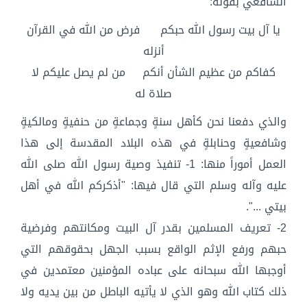
الشافعي بقوله:
يا آل بيت رسول الله حبكم فرض من الله في القرآن
أنزله
كفاكم من عظيم الشأن أنكم من لم يصل عليكم لا
صلاة له
والذي دفعنا نحن كأهل سنةٍ وجماعةٍ من حنفيةٍ ومالكيةٍ
وشافعيةٍ وحنابلةٍ في هذه البلاد المقدسة إلى هذا
العمل أموراً منها: 1- تنفيذ وصية رسول الله صلى الله
عليه وآله وسلم التي قال فيها: "أذكركم الله في أهل
بيتي ...".
2- تعريف المسلمين بقدر آل البيت ومكانتهم وفرضية
حبهم ورفع الإثم الواقع بسبب الجهل بحقوقهم التي
أوجبها الله سبحانه على عباده المؤمنين معتمدين في
ذلك كتاب الله وهو الذي لا يأتيه الباطل من بين يديه ولا