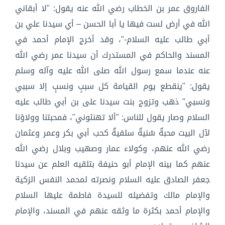
الفاروق عمر بن الخطاب رضي الله عنه يقول: "لا أبقاني
الله في أرض لست فيها يا أبا الحسن – أي سيدنا علي بن
أبي طالب عليه السلام-"، وقد أخرج الإمام أحمد في
المسند والحاكم في المستدرك أن سيدنا عمر رضي الله
عنه عندما سمع رسول الله صلى الله عليه وآله وسلم
يقول: "ينقطع يوم القيامة كل سببٍ ونسبٍ إلا سببي
ونسبي" ذهب وتزوج بنت سيدنا على بن أبي طالب عليه
السلام وصار يقول للناس: "ألا تهنئوني"، فمحبتنا وولاؤنا
لآل البيت محبةٌ سُنيةٌ سلفيةٌ كحب أبي بكر وعمر وعثمان
رضي الله عنهم، وكولاء عمار وصهيب وبلال رضي الله
عنهم كما بينه الإمام أبو حنيفة بتلقيه العلم عن سيدنا
جعفر الصادق عليه السلام ونصرته لمحمد النفس الزكية
والإمام مالك وتفضيله للسيدة فاطمة عليها السلام
والإمام أحمد بكثرة ما وثقه عنهم في المسند، والإمام