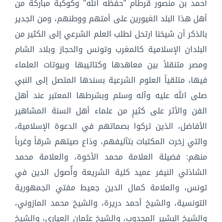
أحمد بن منصور قرطام "حفظه الله" وكوكبة مباركة من
أهل هذا البلد الغيورين على أمتهم ووطنهم، ومن الجدير
بالذكر أن شيخنا ارتحل لطلب العلم الشرعي إلى الكثير من
البلدان الإسلامية كالمغرب وتونس والحجاز وبلاد الشام
ومصر متنقلاً بين معاهدها وكتاتيبها وبيوتات العلماء
فيها، متلقياً العلوم الشرعية بسندها المتصل إلى النبي
صلى الله عليه وآله وسلم وبشرطها المعتبر عند أهل
الفن والأثر على كثيرٍ من علماء أهل السنة المشاهير
الأفاضل، الذين تركوا بصماتهم في الدعوة الإسلامية،
والتي زخرت المكتبات بتآليفهم، وذاع صيتهم شرقاً وغرباً
منهم: فضيلة العلامة محمد الأخوة، والعلامة محمد
الشاذلي النيفر عميد كلية الشريعة وأُصول الدين في
تونس، والعلامة كمال الدين جعيط مفتي الجمهورية
التونسية، والشيخ أحمد دريرة، والشيخ محمد المازوني،
والشيخ البشير المجدوب، والشيخ عثمان العياري، والشيخ