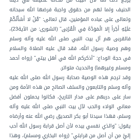
الحنيف ولما لهم من حقوق واجبة فرضها الله سبحانه
وتعالى على عباده المؤمنين، قال تعالى: "قُلْ لا أَسْأَلُكُمْ
عَلَيْهِ أَجْراً إِلا الْمَوَدَّةَ فِي الْقُرْبَى" (الشورى: من الآية23)،
فالقربى هم آل بيت النبي صلى الله عليه وآله وسلم
وهم وصية رسول الله، فقد قال عليه الصلاة والسلام
في حجة الوداع: "أذكركم الله في أهل بيتي" (رواه أحمد
ومسلم وغيرهما) والحديث متواتر.
وقد ترجم هذه الوصية صحابة رسول الله صلى الله عليه
وآله وسلم والتابعون والسلف الصالح من هذه الأمة ومن
سار على دربهم على مدار التاريخ، فكانوا يحملون أفضل
معاني الولاء والحب لآل بيت النبي صلى الله عليه وآله
وسلم، فهذا سيدنا أبو بكر الصديق رضي الله عنه وأرضاه
يقول: "والذي نفسي بيده لأن أصل قرابة رسول الله أحب
إليَّ من أن أصل من قرابتي" (رواه البخاري ومسلم)، وهذا