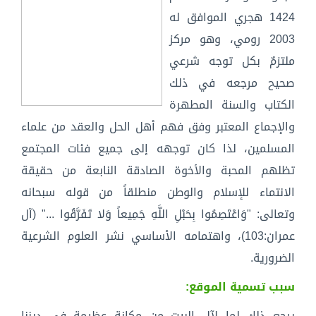
1424 هجري الموافق له
2003 رومي، وهو مركز
ملتزمٌ بكل توجه شرعي
صحيح مرجعه في ذلك
الكتاب والسنة المطهرة
والإجماع المعتبر وفق فهم أهل الحل والعقد من علماء
المسلمين، لذا كان توجهه إلى جميع فئات المجتمع
تظلهم المحبة والأخوة الصادقة النابعة من حقيقة
الانتماء للإسلام والوطن منطلقاً من قوله سبحانه
وتعالى: "وَاعْتَصِمُوا بِحَبْلِ اللَّهِ جَمِيعاً وَلا تَفَرَّقُوا ..." (آل
عمران:103)، واهتمامه الأساسي نشر العلوم الشرعية
الضرورية.
سبب تسمية الموقع:
يرجع ذلك لما لآل البيت من مكانة عظيمة في ديننا