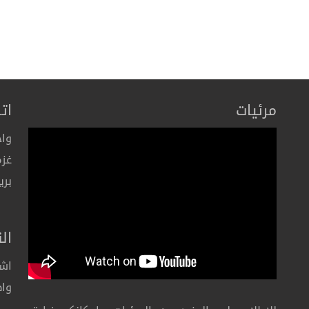
مرئيات
ات
واح
غزة
بري
ال
اشت
واط