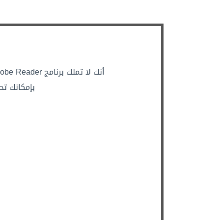
أنك لا تملك برنامج Adobe Reader أو أن متصفحك لا يدعم تصفح الملفات من نوع PDF
بإمكانك تح