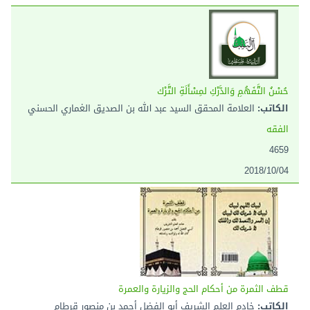
حُسْنُ التَّفَهُمِ وَالدَّرْكِ لمِسْأَلَةِ التَّرْك
الكاتب:
العلامة المحقق السيد عبد الله بن الصديق الغماري الحسني
الفقه
4659
2018/10/04
قطف الثمرة من أحكام الحج والزيارة والعمرة
الكاتب:
خادم العلم الشريف أبو الفضل أحمد بن منصور قرطام