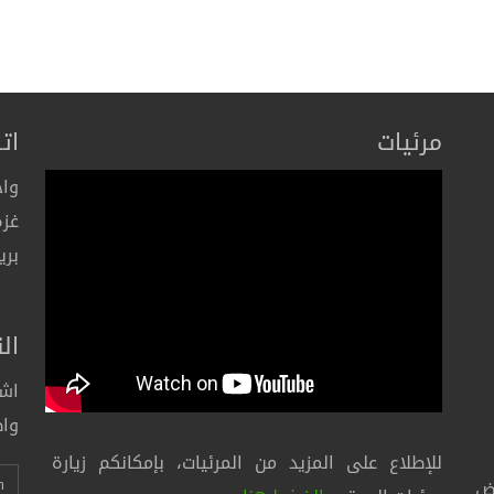
مرئيات
ات
واح
غزة
بري
ال
اشت
واط
للإطلاع على المزيد من المرئيات، بإمكانكم زيارة
رض