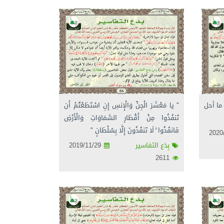
" يا مَعْشَرَ الْجِنِّ وَالْإِنسِ إِنِ اسْتَطَعْتُمْ أَن
ما أحل
تَنفُذُوا مِنْ أَقْطَارِ السَّمَاوَاتِ وَالْأَرْضِ
فَانفُذُوا ۚ لَا تَنفُذُونَ إِلَّا بِسُلْطَانٍ "
بِدَع التفاسير
2019/11/29
2611