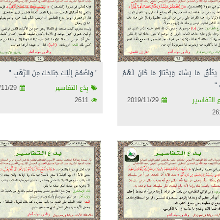
َ يَخْلُقُ مَا يَشَاءُ وَيَخْتَارُ مَا كَانَ لَهُمُ
" وَاضْمُمْ إِلَيْكَ جَنَاحَكَ مِنَ الرَّهْبِ "
ُ "
بِدَع التفاسير
2019/11/29
ع التفاسير
2019/11/29
2611