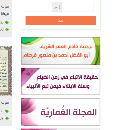
قوله 
إلى
فيها 
بِدَ
2306
قوله ت
بِدَ
2307