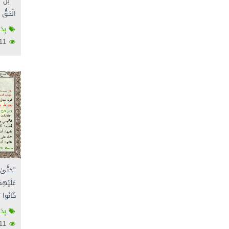
" بَلْ م
الْحَقُّ 
بِدَ
2611
"حَتَّى
عَلَيْهِ
كَانُوا ي
بِدَ
2611