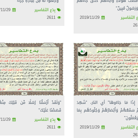
َتَّعْتُ هَٰؤُلَاءِ وَآبَاءَهُمْ حَتَّىٰ جَاءَهُمُ
" وَجَعَلُوا لَهُ مِنْ عِبَادِهِ جُزْءًا"
وَرَسُولٌ مُبِينٌ"
بِدَع التفاسير
2019/11/29
ع التفاسير
2019/11/29
2611
ٰ إِذَا مَا جَاءُوهَا" أي النار، "شَهِدَ
"وَلَقَدْ أَرْسَلْنَا رُسُلًا مِّن قَبْلِكَ مِن
مْ سَمْعُهُمْ وَأَبْصَارُهُمْ وَجُلُودُهُم بِمَا
قَصَصْنَا عَلَيْكَ"
َعْمَلُونَ"
بِدَع التفاسير
2019/11/29
ع التفاسير
2019/11/29
2611