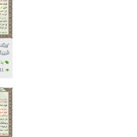
"وَرَبُّك
الْخِيَرَة
بِدَ
2611