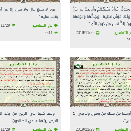
وَجَدتُّ امْرَأَةً تَمْلِكُهُمْ وَأُوتِيَتْ مِن كُلِّ
" يوم لا ينفع مال ولا بنون إلا من أت
َلَهَا عَرْشٌ عَظِيمٌ ، وَجَدتُّهَا وَقَوْمَهَا
بقلب سليم"
ونَ لِلشَّمْسِ مِن دُونِ اللَّهِ "
بِدَع التفاسير
2019/11/29
ع التفاسير
2019/11/29
2611
أرسلنا من قبلك من رسول ولا نبي إلا
" ولقد كتبنا في الزبور من بعد ال
نى"،
الأرض يرثها عبادي الصالحون"
ع التفاسير
2019/11/29
بِدَع التفاسير
2019/11/29