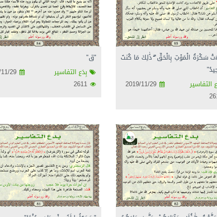
تْ سَكْرَةُ الْمَوْتِ بِالْحَقِّ ۖ ذَٰلِكَ مَا كُنتَ
"ق"
ِيدُ"
بِدَع التفاسير
2019/11/29
ع التفاسير
2019/11/29
2611