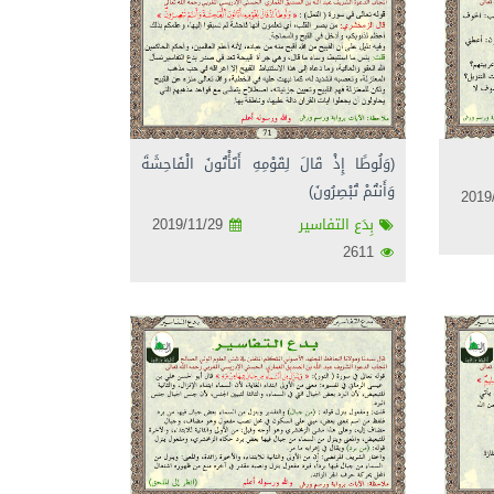
(وَلُوطًا إِذْ قَالَ لِقَوْمِهِ أَتَأْتُونَ الْفَاحِشَةَ
وَأَنتُمْ تُبْصِرُونَ)
بِدَع التفاسير
2019/11/29
2611