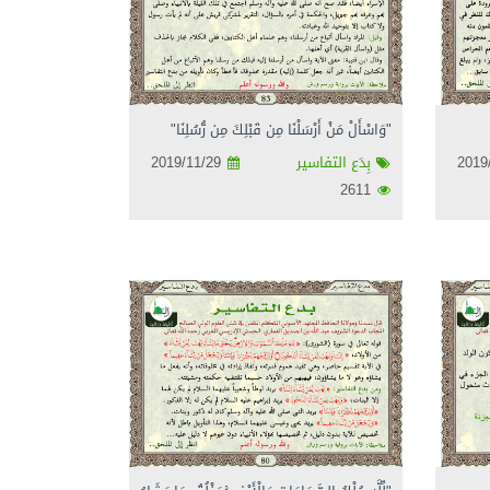
"وَاسْأَلْ مَنْ أَرْسَلْنَا مِن قَبْلِكَ مِن رُّسُلِنَا"
بِدَع التفاسير
2019/11/29
2611