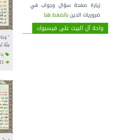
زيارة صفحة سؤال وجواب في
ضروريات الدين
بالضغط هنا
واحة آل البيت على فيسبوك
" وَجَاءَ
مِنْهُ تَح
بِدَ
2611