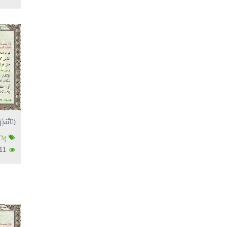
(ِتُنذِرَ
بِدَ
2611