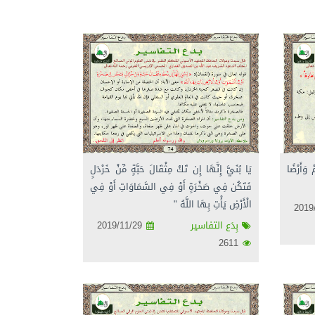
 وَأَرْضًا
يَا بُنَيَّ إِنَّهَا إِن تَكُ مِثْقَالَ حَبَّةٍ مِّنْ خَرْدَلٍ
فَتَكُن فِي صَخْرَةٍ أَوْ فِي السَّمَاوَاتِ أَوْ فِي
الْأَرْضِ يَأْتِ بِهَا اللَّهُ "
بِدَع التفاسير
2019/11/29
2611