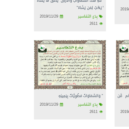
"لِّلَّهِ مُلْكُ السَّمَاوَاتِ وَالْأَرْضِ ۚ يَخْلُقُ مَا يَشَاءُ
ۚ يَهَبُ لِمَن يَشَاءُ"
بِدَع التفاسير
2019/11/29
2611
ْهُم مَّن
" وَالسَّمَاوَاتُ مَطْوِيَّاتٌ بِيَمِينِهِ
بِدَع التفاسير
2019/11/29
2611