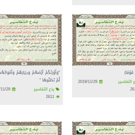
 قَوْمًا)
"وَأَوْرَثَكُمْ أَرْضَهُمْ وَدِيَارَهُمْ وَأَمْوَالَهُمْ
لَّمْ تَطَئُوهَا "
ع التفاسير
2019/11/29
بِدَع التفاسير
2019/11/29
2611