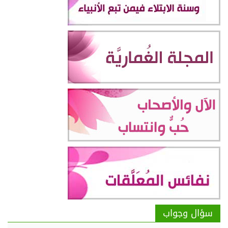
سؤال وجواب