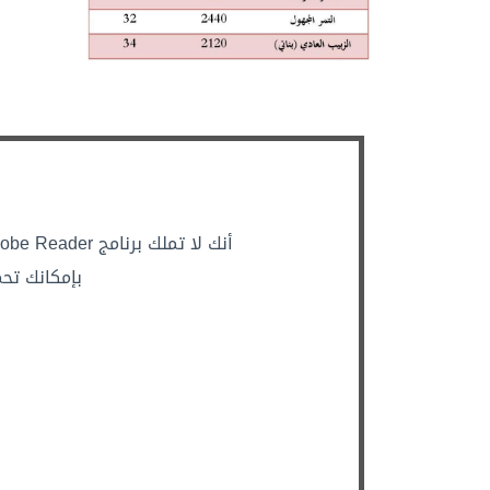
أنك لا تملك برنامج Adobe Reader أو أن متصفحك لا يدعم تصفح الملفات من نوع PDF
بإمكانك تحم