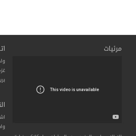
مرئيات
ات
واح
غزة
بري
ال
اشت
واط