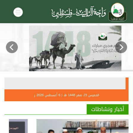
أحكام صل
التنديــ
الخميس 23 صفر 1448 هـ | 6 أغسطس 2026 ر
أخبار ونشاطات